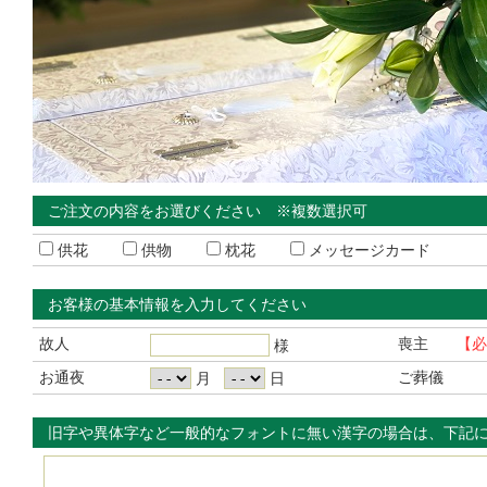
ご注文の内容をお選びください ※複数選択可
供花
供物
枕花
メッセージカード
お客様の基本情報を入力してください
故人
喪主
【必
様
お通夜
ご葬儀
月
日
旧字や異体字など一般的なフォントに無い漢字の場合は、下記