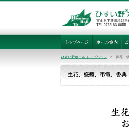
富山県下新川郡朝日町
TEL.0765-83-8855
ひすい野ホール トップページ
> 供花・供