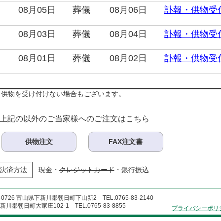
08月05日
葬儀
08月06日
訃報・供物受
08月03日
葬儀
08月04日
訃報・供物受
08月01日
葬儀
08月02日
訃報・供物受
り供物を受け付けない場合もございます。
上記の以外のご当家様へのご注文はこちら
供物注文
FAX注文書
決済方法
現金・
クレジットカード
・銀行振込
726 富山県下新川郡朝日町下山新2 TEL.0765-83-2140
郡朝日町大家庄102-1 TEL.0765-83-8855
プライバシーポリ